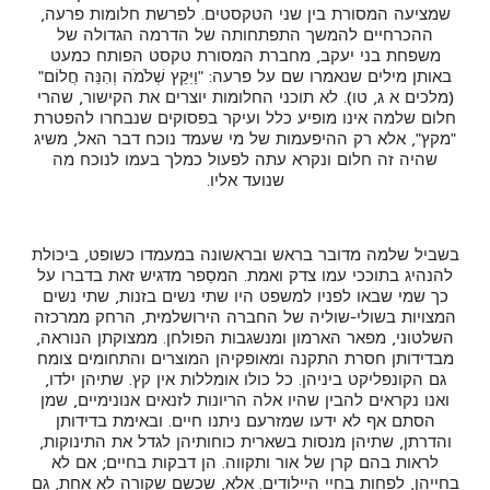
שמציעה המסורת בין שני הטקסטים. לפרשת חלומות פרעה,
ההכרחיים להמשך התפתחותה של הדרמה הגדולה של
משפחת בני יעקב, מחברת המסורת טקסט הפותח כמעט
באותן מילים שנאמרו שם על פרעה: "וַיִּקַץ שְׁלֹמֹה וְהִנֵּה חֲלוֹם"
(מלכים א ג, טו). לא תוכני החלומות יוצרים את הקישור, שהרי
חלום שלמה אינו מופיע כלל ועיקר בפסוקים שנבחרו להפטרת
"מקץ", אלא רק ההיפעמות של מי שעמד נוכח דבר האל, משיג
שהיה זה חלום ונקרא עתה לפעול כמלך בעמו לנוכח מה
שנועד אליו.
בשביל שלמה מדובר בראש ובראשונה במעמדו כשופט, ביכולת
להנהיג בתוככי עמו צדק ואמת. המסַפר מדגיש זאת בדברו על
כך שמי שבאו לפניו למשפט היו שתי נשים בזנות, שתי נשים
המצויות בשולי-שוליה של החברה הירושלמית, הרחק ממרכזה
השלטוני, מפאר הארמון ומנשגבות הפולחן. ממצוקתן הנוראה,
מבדידותן חסרת התקנה ומאופקיהן המוצרים והתחומים צומח
גם הקונפליקט ביניהן. כל כולו אומללות אין קץ. שתיהן ילדו,
ואנו נקראים להבין שהיו אלה הריונות לזנאים אנונימיים, שמן
הסתם אף לא ידעו שמזרעם ניתנו חיים. ובאימת בדידותן
והדרתן, שתיהן מנסות בשארית כוחותיהן לגדל את התינוקות,
לראות בהם קרן של אור ותקווה. הן דבקות בחיים; אם לא
בחייהן, לפחות בחיי היילודים. אלא, שכשם שקורה לא אחת, גם