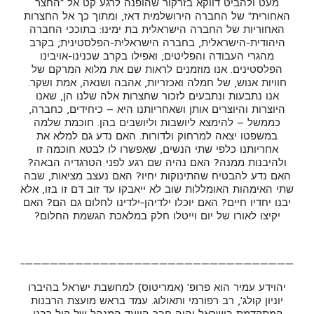
מעט ולהביט דווקא בזרקור שהופנה לרגע קט אל "החצר
האחורית" של החברה הירושלמית דאז, ומתוך כך אל החצרות
האחוריות של החברה הישראלית בת ימינו: בתוככי החברה
היהודית-הישראלית, בחברה הישראלית-הפלסטינית; בקרב
מהגרי העבודה והפליטים; ואפילו בקרב שכנינו-אויבינו
הפלסטינים. אנו מוזמנים לראות שם את מלוא המרקם של
חוויות אנוש, של חמלה ואכזריות, אהבה ושנאה, אמת ושקר.
אנו נתבעות ונתבעים לזכור שחצרות אלה שלנו הן, שאנו
היוצרות והיוצרים אותן ושאחריותנו היא – כיחידים, כחברה,
כממשל – להימצא ליושבות וליושבים בהן. חוכמת שלמה
במשפטו יצאה למרחוק ולדורות. האם נדע גם למלא את
אחריותנו כלפי שתי הנשים, שאִפשרו לו לבטא חוכמה זו
ולהיבנות ממנה? האם נהיה שם רגע לפני הטרגדיה הבאה?
האם נדע להבטיח שהתינוקות יחיו? האם נעצב מציאות, שבה
שתי האימהות האומללות שוב לא ייאבקו עד זוב דם זו בזו, אלא
יבנו יחדיו חיים? האם יוכלו ילדיהן-ילדינו לחלום גם הם? האם
יקיצו לאורו של יום וייטלו חלק במלאכת הגשמת החלום?
————————————————————————————————-
יהוידע עמיר הוא פרופ' (אמריטוס) למחשבת ישראל בהיברו
יוניון קולג', רב רפורמי ותאולוג. עמד בראש מועצת הרבנות
המתקדמת בישראל והיה חבר הוועד המנהל של קול רבני.