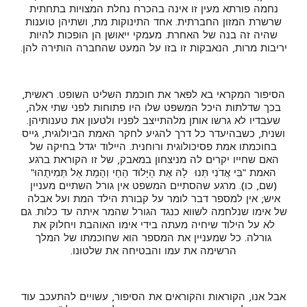
נחמה פורתא מעין זו אינה בהכרח נחלת המצויות בתחתית
שרשרת המזון החברתית. אחד התינוקות מת, ושתיהן טוענות
שהיה זה בנה של האחרת. מעמקי ייאושן הן הופכות להיות
יריבות מרות, הנאבקות זו בזו על המעט שהחברה הותירה להן.
הסיפור המקראי בא לפאר את חוכמת השליט השופט. ראשית,
בכך שדלתות היכל המשפט שלו היו פתוחות לפני שתי אלה,
שעבדיו לא גרשו אותן מלהתייצב לפניו ולטעון את טענותיהן.
ושנית, כשבהיעדר כל דרך להגיע לחקר האמת הביולוגית, גייס
בחוכמתו אמת פסיכולוגית ורוחנית. היילוד יגדל בחיקה של
האם שחייו יקרים לה מניצחון במאבק, של זו הקוראת ברגע
האמת "בִּי אֲדֹנִי תְּנוּ לָהּ אֶת הַיָּלוּד הַחַי וְהָמֵת אַל תְּמִיתֻהוּ"
(שם, כו). מרגע שהסתיים המשפט אין גורל השתיים מעניין
איש; אין למספר דבר לומר על קבורת הילד המת ועל אבלה
של אימו שנלחמה לשווא כנגד הגורל שהמר איתה עד כלות. גם
לא על הילוד שיחיה מעתה בידי אימו האוהבת ויחלוק את
גורלה. כל שמעניין את המספר הוא שחוכמתו של המלך
הרשימה את עמו והבטיחה את שלטונו.
אבל אנו, הקוראות והקוראים את הסיפור, עשויים להתעכב עוד